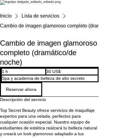
Inicio
Lista de servicios
Cambio de imagen glamoroso completo (dramático/de noche)
Cambio de imagen glamoroso
completo (dramático/de
noche)
30
1 h
1
30 US$
dólares
estadounidenses
Spa y academia de belleza de alto secreto
Reservar ahora
Descripción del servicio
Top Secret Beauty ofrece servicios de maquillaje
expertos para una velada, perfectos para
cualquier ocasión especial. Nuestro equipo de
estudiantes de estética realzará tu belleza natural
y creará un look glamoroso adaptado a tus