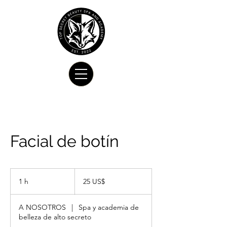
Facial de botín
25
dólares
1 h
1
25 US$
estadounidenses
A NOSOTROS
|
Spa y academia de
belleza de alto secreto