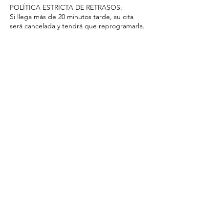
POLÍTICA ESTRICTA DE RETRASOS:
Si llega más de 20 minutos tarde, su cita
será cancelada y tendrá que reprogramarla.
CORREO ELECTRÓNICO DE
CONFIRMACIÓN:
Se le enviará un correo electrónico de
confirmación inmediatamente después de
su cita.
Datos de contacto
Louisiana, USA
+13377038217
Antaraa@tsbspaacademy.org
3845 Cypress Creek Pkwy,
Houston, TX, USA
832-703-2146
tsbsa@tsbspaacademy.org